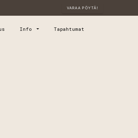
VARAA PÖYTÄ!
us
Info
Tapahtumat