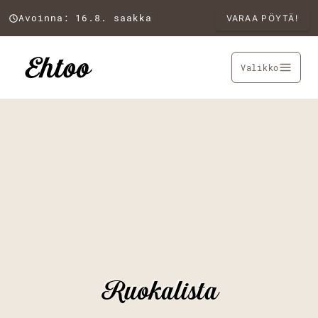
Avoinna: 16.8. saakka
VARAA PÖYTÄ!
Valikko
Ruokalista