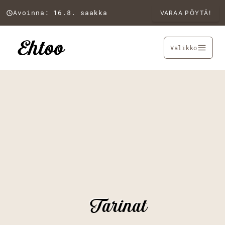
Avoinna: 16.8. saakka
VARAA PÖYTÄ!
Valikko
Tarinat