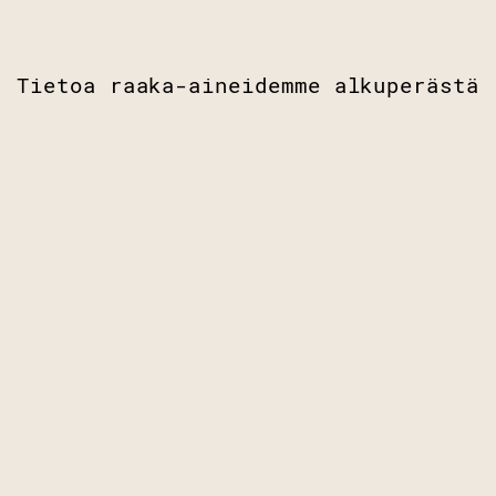
Tietoa raaka-aineidemme alkuperästä