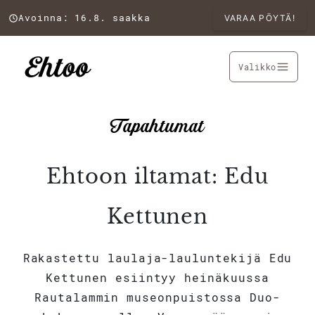
Avoinna: 16.8. saakka
VARAA PÖYTÄ!
Valikko
Tapahtumat
Ehtoon iltamat: Edu
Kettunen
Rakastettu laulaja-lauluntekijä Edu
Kettunen esiintyy heinäkuussa
Rautalammin museonpuistossa Duo-